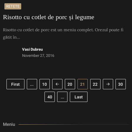
RETETE
Risotto cu cotlet de porc și legume
Risotto cu cotlet de porc est un meniu complet. Orezul poate fi
gătit în…
Vasi Dubreu
November 27, 2016
First
...
10
20
21
22
30
40
...
Last
Meniu