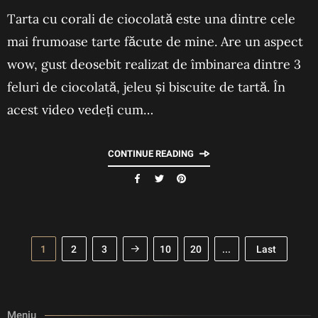
Tarta cu corali de ciocolată este una dintre cele
mai frumoase tarte făcute de mine. Are un aspect
wow, gust deosebit realizat de îmbinarea dintre 3
feluri de ciocolată, jeleu și biscuite de tartă. În
acest video vedeți cum…
CONTINUE READING
1
2
3
10
20
...
Last
Meniu