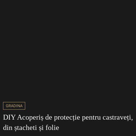
GRADINA
DIY Acoperiș de protecție pentru castraveți,
din ștacheti și folie