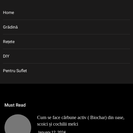
Home
Grădină
Rețete
DIY
Pentru Suflet
Must Read
Cum se face cărbune activ ( Biochar) din oase,
scoici și cochilii melci
January 12, 2024