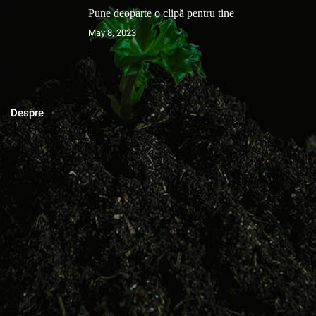
Pune deoparte o clipă pentru tine
May 8, 2023
Despre
MAGAZINUL DE ACASA
Blog cu zeci de sfaturi pentru grădinărit bio, rețete pentru toate
gusturile, povești de viata, trucuri în gospodărie, cuvinte pentru
suflet.