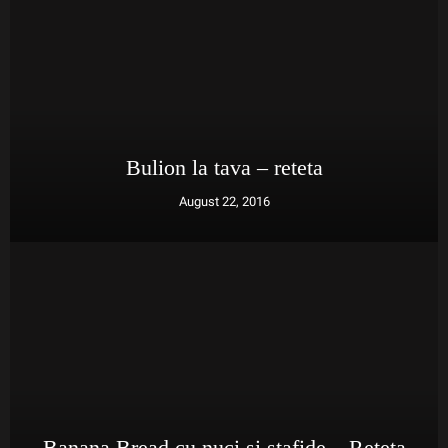
Bulion la tava – reteta
August 22, 2016
Banana Bread cu nuci si stafide – Reteta