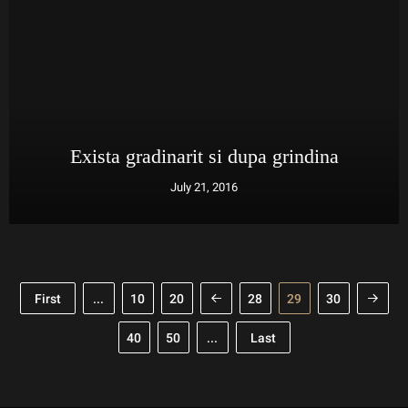
Exista gradinarit si dupa grindina
July 21, 2016
First
...
10
20
28
29
30
40
50
...
Last