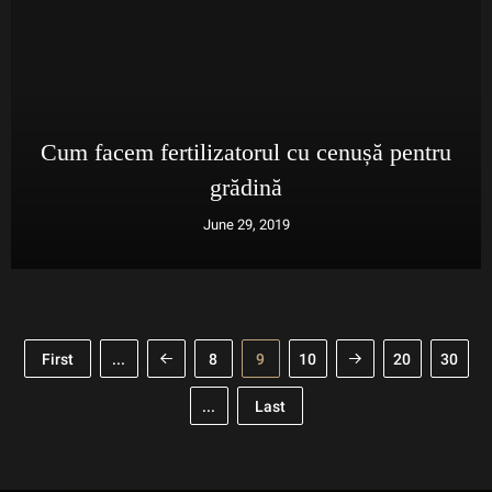
Cum facem fertilizatorul cu cenușă pentru
grădină
June 29, 2019
First
...
8
9
10
20
30
...
Last