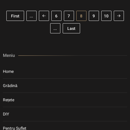
First
...
6
7
8
9
10
...
Last
Meniu
Home
Grădină
Rețete
DIY
Pentru Suflet