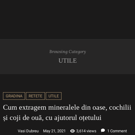
Browsing Category
UTILE
GRADINA
RETETE
UTILE
Cum extragem mineralele din oase, cochilii
și coji de ouă, cu ajutorul oțetului
Vasi Dubreu
May 21, 2021
3,614 views
1 Comment