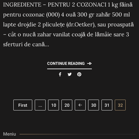
INGREDIENTE – PENTRU 2 COZONACI 1 kg făină
pentru cozonac (000) 4 ouă 300 gr zahăr 500 ml
lapte drojdie 2 pliculețe (dr.Oetker), sau proaspată
– cât o nucă zahar vanilat coajă de lămâie sare 3
sferturi de cană…
CONTINUE READING
First
...
10
20
30
31
32
Meniu