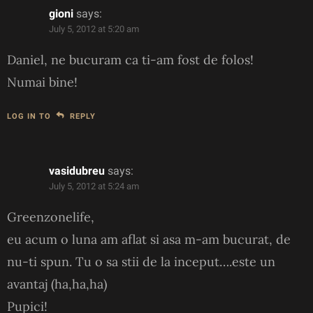
gioni
says:
July 5, 2012 at 5:20 am
Daniel, ne bucuram ca ti-am fost de folos!
Numai bine!
LOG IN TO
REPLY
vasidubreu
says:
July 5, 2012 at 5:24 am
Greenzonelife,
eu acum o luna am aflat si asa m-am bucurat, de
nu-ti spun. Tu o sa stii de la inceput….este un
avantaj (ha,ha,ha)
Pupici!