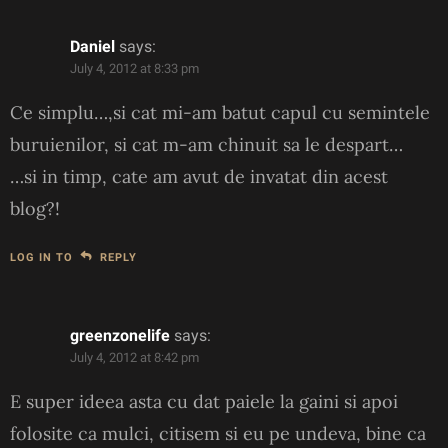
Daniel
says:
July 4, 2012 at 8:33 pm
Ce simplu…,si cat mi-am batut capul cu semintele
buruienilor, si cat m-am chinuit sa le despart…
…si in timp, cate am avut de invatat din acest
blog?!
LOG IN TO
REPLY
greenzonelife
says:
July 4, 2012 at 8:42 pm
E super ideea asta cu dat paiele la gaini si apoi
folosite ca mulci, citisem si eu pe undeva, bine ca