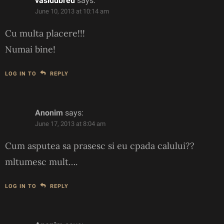
vasidubreu
says:
June 10, 2013 at 10:14 am
Cu multa placere!!!
Numai bine!
LOG IN TO
REPLY
Anonim
says:
June 17, 2013 at 8:04 am
Cum asputea sa prasesc si eu cpada calului??
mltumesc mult….
LOG IN TO
REPLY