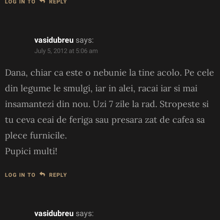
LOG IN TO
REPLY
vasidubreu
says:
July 5, 2012 at 5:06 am
Dana, chiar ca este o nebunie la tine acolo. Pe cele
din legume le smulgi, iar in alei, racai iar si mai
insamantezi din nou. Uzi 7 zile la rad. Stropeste si
tu ceva ceai de feriga sau presara zat de cafea sa
plece furnicile.
Pupici multi!
LOG IN TO
REPLY
vasidubreu
says: