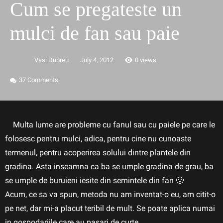
Cum se pregateste un
mulci de fan sau paie
Vasi Dubreu
July 4, 2012
0 views
37
Comments
Multa lume are probleme cu fanul sau cu paiele pe care le
folosesc pentru mulci, adica, pentru cine nu cunoaste
termenul, pentru acoperirea solului dintre plantele din
gradina. Asta inseamna ca ba se umple gradina de grau, ba
se umple de buruieni iesite din semintele din fan 🙁
Acum, ce sa va spun, metoda nu am inventat-o eu, am citit-o
pe net, dar mi-a placut teribil de mult. Se poate aplica numai
in gospodariile care au pasari de curte.