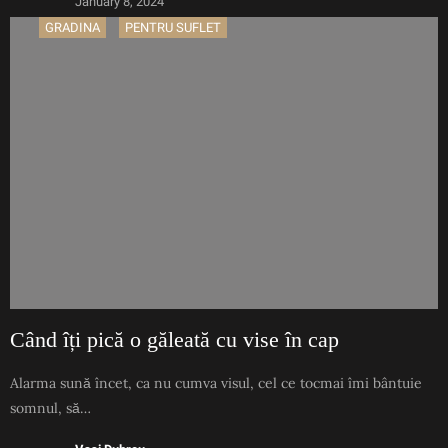
January 8, 2024
GRADINA
PENTRU SUFLET
Când îți pică o găleată cu vise în cap
Alarma sună încet, ca nu cumva visul, cel ce tocmai îmi bântuie
somnul, să…