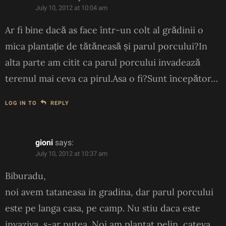
July 10, 2012 at 10:04 am
Ar fi bine dacă as face într-un colt al grădinii o
mica plantație de tătăneasă și parul porcului?In
alta parte am citit ca parul porcului invadează
terenul mai ceva ca pirul.Asa o fi?Sunt începător…
LOG IN TO
REPLY
gioni
says:
July 10, 2012 at 10:37 am
Biburadu,
noi avem tataneasa in gradina, dar parul porcului
este pe langa casa, pe camp. Nu stiu daca este
invaziva, s-ar putea. Noi am plantat pelin, cateva