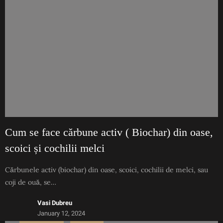
Cum se face cărbune activ ( Biochar) din oase,
scoici și cochilii melci
Cărbunele activ (biochar) din oase, scoici, cochilii de melci, sau
coji de ouă, se…
Vasi Dubreu
January 12, 2024