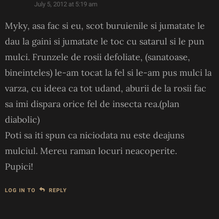
July 5, 2012 at 5:19 am
Myky, asa fac si eu, scot buruienile si jumatate le
dau la gaini si jumatate le toc cu satarul si le pun
mulci. Frunzele de rosii defoliate, (sanatoase,
bineinteles) le-am tocat la fel si le-am pus mulci la
varza, cu ideea ca tot udand, aburii de la rosii fac
sa imi dispara orice fel de insecta rea.(plan
diabolic)
Poti sa iti spun ca niciodata nu este deajuns
mulciul. Mereu raman locuri neacoperite.
Pupici!
LOG IN TO
REPLY