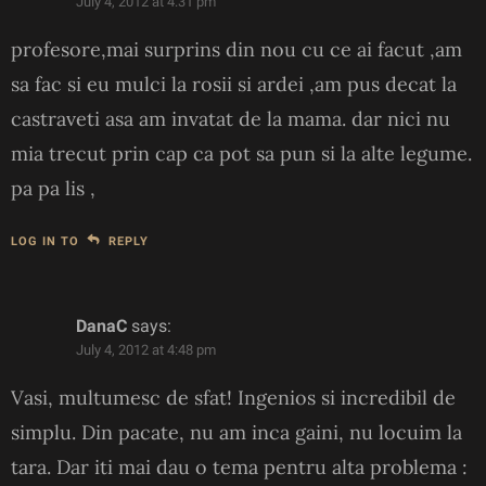
July 4, 2012 at 4:31 pm
profesore,mai surprins din nou cu ce ai facut ,am
sa fac si eu mulci la rosii si ardei ,am pus decat la
castraveti asa am invatat de la mama. dar nici nu
mia trecut prin cap ca pot sa pun si la alte legume.
pa pa lis ,
LOG IN TO
REPLY
DanaC
says:
July 4, 2012 at 4:48 pm
Vasi, multumesc de sfat! Ingenios si incredibil de
simplu. Din pacate, nu am inca gaini, nu locuim la
tara. Dar iti mai dau o tema pentru alta problema :