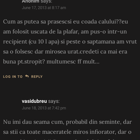
Anonim
says:
June 17, 2013 at 8:17 am
Cum as putea sa prasescsi eu coada calului??eu
am folosit uscata de la plafar, am pus-o intr-un
recipient (cu 10 l apa) si peste o saptamana am vrut
sa o folsesc dar mirosea urat.credeti ca mai era
buna pt.stropit? multumesc ff mult…
LOG IN TO
REPLY
vasidubreu
says:
June 18, 2013 at 7:42 pm
Nu imi dau seama cum, probabil din seminte, dar
sa stii ca toate maceratele miros infiorator, dar o