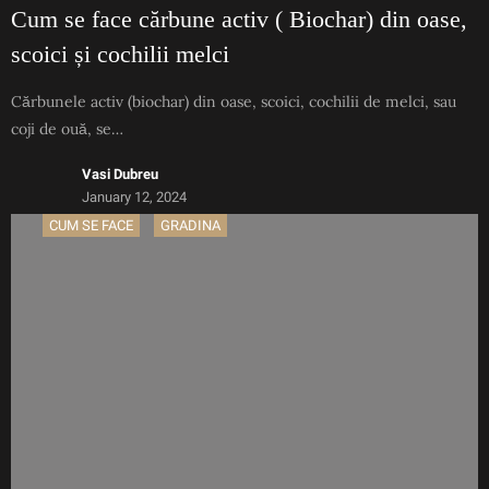
Cum se face cărbune activ ( Biochar) din oase,
scoici și cochilii melci
Cărbunele activ (biochar) din oase, scoici, cochilii de melci, sau
coji de ouă, se…
Vasi Dubreu
January 12, 2024
CUM SE FACE
GRADINA