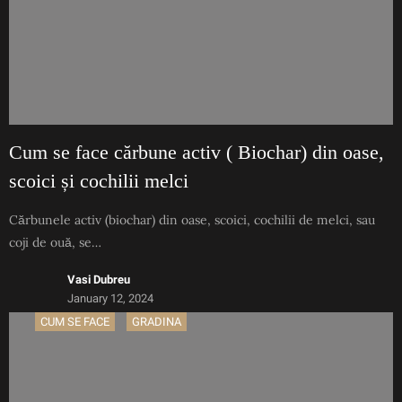
Cum se face cărbune activ ( Biochar) din oase,
scoici și cochilii melci
Cărbunele activ (biochar) din oase, scoici, cochilii de melci, sau
coji de ouă, se…
Vasi Dubreu
January 12, 2024
CUM SE FACE
GRADINA