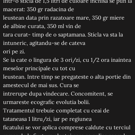
Intr-o sticla de 1,5 litri de culoare inchisa se pun la
macerat: 350 gr radacina de
leustean data prin razatoare mare, 350 gr miere
de albine curata, 350 ml vin de
tara curat- timp de o saptamana. Sticla va sta la
intuneric, agitandu-se de cateva
ori pe zi.
Se ia cate o lingura de 3 ori/zi, cu 1/2 ora inaintea
meselor principale cu tot cu
leustean. Intre timp se pregateste o alta portie din
amestecul de mai sus. Cura se
intrerupe dupa vindecare. Concomitent, se
urmareste ecografic evolutia bolii.
Tratamentul trebuie completat cu ceai de
tataneasa 1 litru/zi, iar pe regiunea
ficatului se vor aplica comprese caldute cu terciul