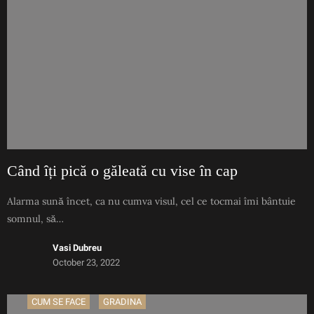
Când îți pică o găleată cu vise în cap
Alarma sună încet, ca nu cumva visul, cel ce tocmai îmi bântuie
somnul, să…
Vasi Dubreu
October 23, 2022
CUM SE FACE
GRADINA