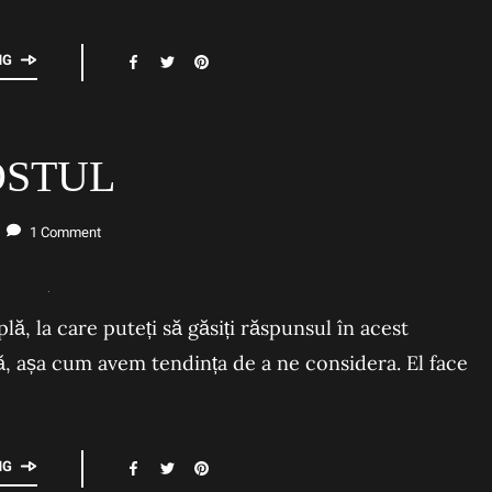
NG
OSTUL
1 Comment
, la care puteți să găsiți răspunsul în acest
ă, așa cum avem tendința de a ne considera. El face
NG