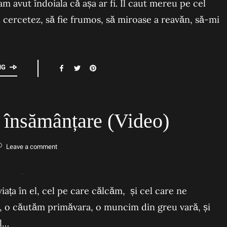
m avut îndoiala că așa ar fi. Îl caut mereu pe cel
l cercetez, să fie frumos, să miroase a reavăn, să-mi
NG
e însămânțare (Video)
Leave a comment
ața în el, cel pe care călcăm, și cel care ne
a, o căutăm primăvara, o muncim din greu vară, și
l…