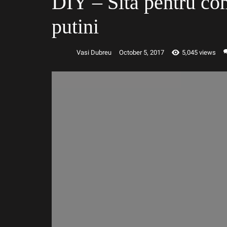
DIY – Sita pentru com
putini
Vasi Dubreu
October 5, 2017
5,045 views