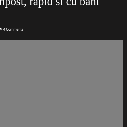
post, rapid si cu bani
4
Comments