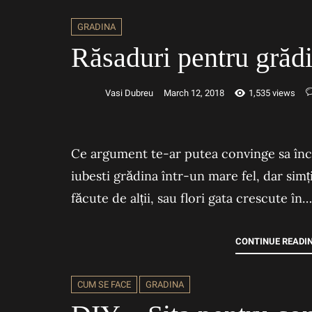
GRADINA
Răsaduri pentru grădi
Vasi Dubreu
March 12, 2018
1,535 views
Ce argument te-ar putea convinge sa înce
iubesti grădina într-un mare fel, dar sim
făcute de alții, sau flori gata crescute în…
CONTINUE READI
CUM SE FACE
GRADINA