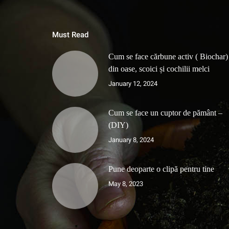
Must Read
Cum se face cărbune activ ( Biochar)
din oase, scoici și cochilii melci
January 12, 2024
Cum se face un cuptor de pământ –
(DIY)
January 8, 2024
Pune deoparte o clipă pentru tine
May 8, 2023