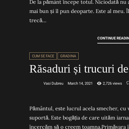
De la pământ începe totul. Niciodată nu a
mai bun și îl pun deoparte. Este al meu. Î
trecă…
CONTINUE READI
CUM SE FACE
GRADINA
Răsaduri și trucuri d
Vasi Dubreu
March 14, 2021
2,726 views
Pământul, este lucrul acela smecher, cu vi
suportă. Este bogăția de care uităm iarn
încercăm să o creem toamna.Primăvara î