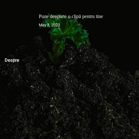
Pune deoparte o clipă pentru tine
May 8, 2023
Despre
MAGAZINUL DE ACASA
Blog cu zeci de sfaturi pentru grădinărit bio, rețete pentru toate
gusturile, povești de viata, trucuri în gospodărie, cuvinte pentru
suflet.