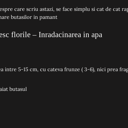
espre care scriu astazi, se face simplu si cat de cat rap
nare butasilor in pamant
sc florile – Inradacinarea in apa
 intre 5-15 cm, cu cateva frunze ( 3-6), nici prea frag
aiat butasul