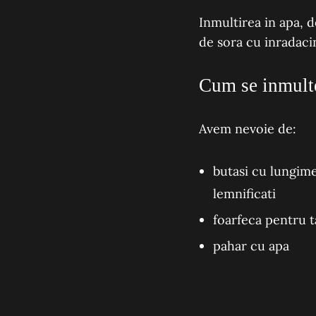
Inmultirea in apa, d
de sora cu
inradaci
Cum se inmulte
Avem nevoie de:
butasi cu lungimea
lemnificati
foarfeca pentru t
pahar cu apa