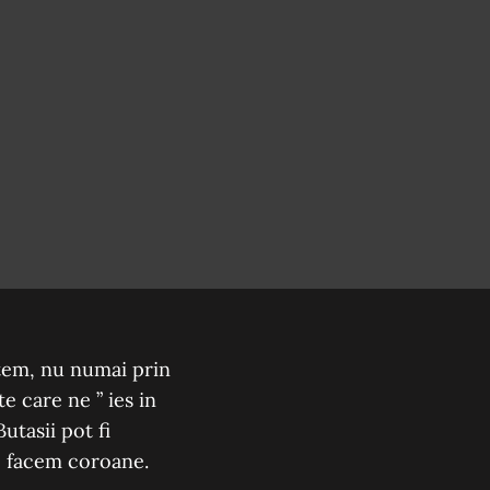
stem, nu numai prin
e care ne ” ies in
utasii pot fi
le facem coroane.