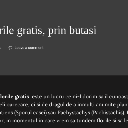
le gratis, prin butasi
s
Leave a comment
orile gratis
, este un lucru ce ni-l dorim sa il cunoa
li oarecare, ci si de dragul de a inmulti anumite plant
atiens (Sporul casei) sau Pachystachys (Pachistachis). B
or, in momentul in care vrem sa tundem florile si sa 