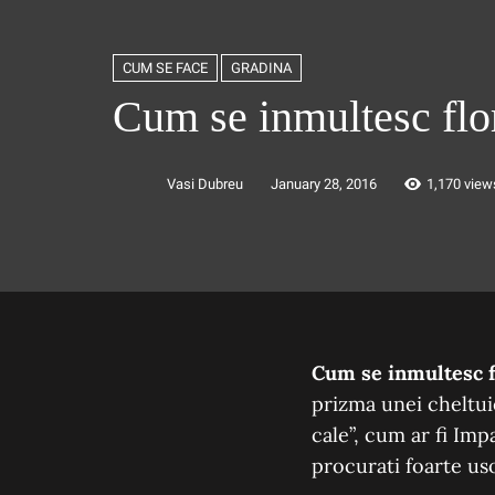
CUM SE FACE
GRADINA
Cum se inmultesc flori
Vasi Dubreu
January 28, 2016
1,170 view
Cum se inmultesc fl
prizma unei cheltuie
cale”, cum ar fi Imp
procurati foarte us