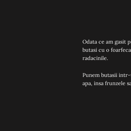
Odata ce am gasit p
butasi cu o foarfeca
radacinile.
Punem butasii intr-u
apa, insa frunzele s