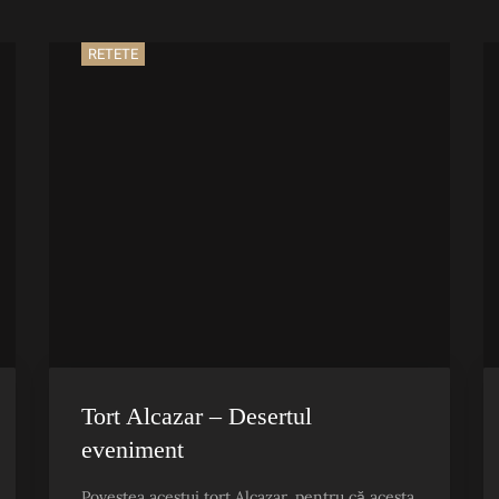
RETETE
Tort Alcazar – Desertul
eveniment
Povestea acestui tort Alcazar, pentru că acesta