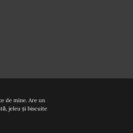
te de mine. Are un
ă, jeleu și biscuite