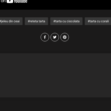
jeleu din ceai
reteta tarta
tarta cu ciocolata
tarta cu corali