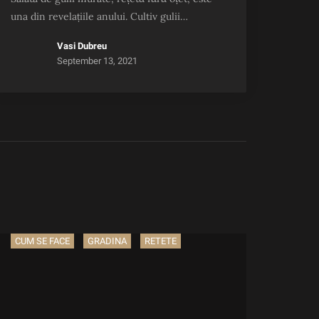
una din revelațiile anului. Cultiv gulii…
Vasi Dubreu
September 13, 2021
CUM SE FACE
GRADINA
RETETE