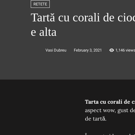
RETETE
Tartă cu corali de cio
e alta
Vasi Dubreu
February 3, 2021
1,146 view
Tarta cu corali de c
aspect wow, gust deo
de tartă.