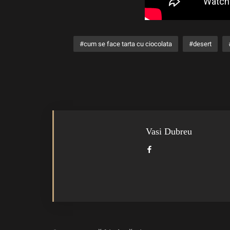
cum se face tarta cu ciocolata
desert
Vasi Dubreu