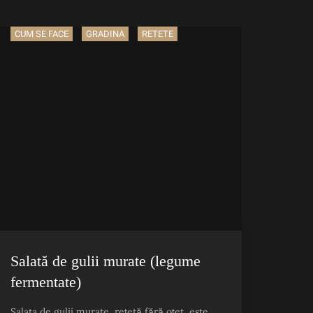
CUM SE FACE
GRADINA
RETETE
Salată de gulii murate (legume
fermentate)
Salata de gulii murate, rețetă fără oțet, este