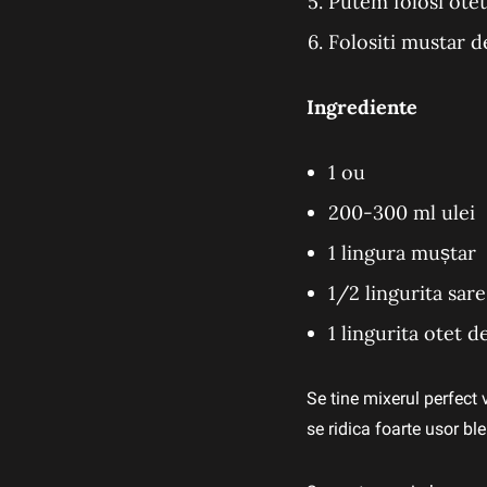
Putem folosi ote
Folositi mustar d
Ingrediente
1 ou
200-300 ml ulei
1 lingura muștar
1/2 lingurita sare
1 lingurita otet 
Se tine mixerul perfect
se ridica foarte usor bl