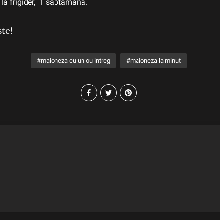
 la frigider, 1 saptamana.
ste!
maioneza cu un ou intreg
maioneza la minut