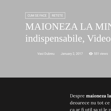
CUM SE FACE
RETETE
MAIONEZA LA MINU
indispensabile, Video
Vasi Dubreu
January 2, 2017
551 views
Despre
maioneza l
deoarece nu tot ce 
ca ar fi util sa vi l