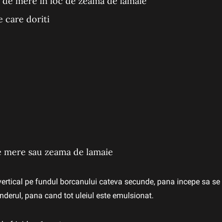
t de mere in loc de zeama de lamaie
e care doriti
de mere sau zeama de lamaie
 vertical pe fundul borcanului cateva secunde, pana incepe sa se 
enderul, pana cand tot uleiul este emulsionat.