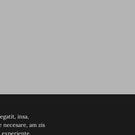
gatit, insa,
e necesare, am zis
n experiente.