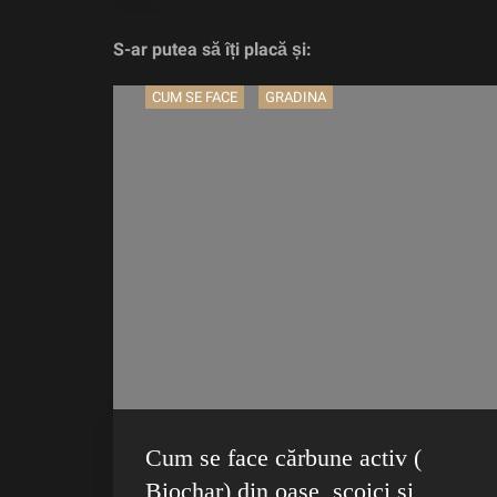
S-ar putea să îți placă și:
CUM SE FACE
GRADINA
Cum se face cărbune activ (
Biochar) din oase, scoici și