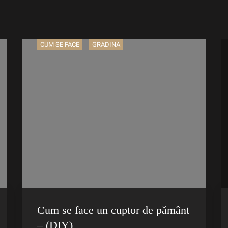
CUM SE FACE
GRADINA
Cum se face un cuptor de pământ
– (DIY)