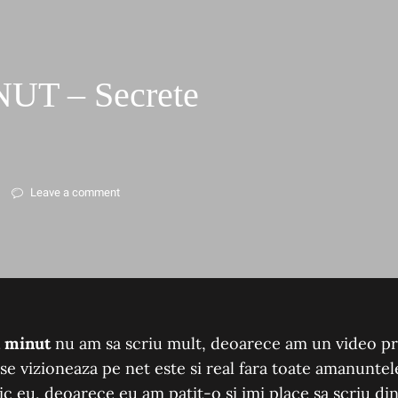
T – Secrete
Leave a comment
a minut
nu am sa scriu mult, deoarece am un video pre
se vizioneaza pe net este si real fara toate amanuntel
e zic eu, deoarece eu am patit-o si imi place sa scriu di