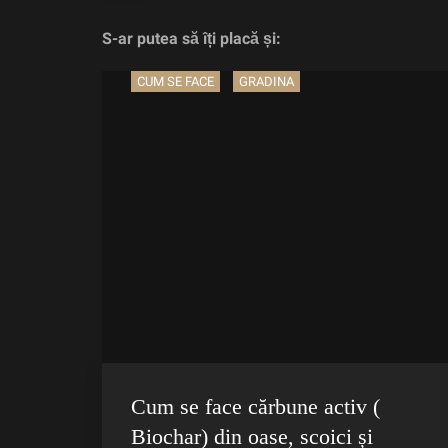
S-ar putea să îți placă și:
CUM SE FACE
GRADINA
Cum se face cărbune activ (
Biochar) din oase, scoici și