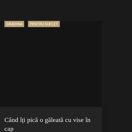
GRADINA
PENTRU SUFLET
Când îți pică o găleată cu vise în
cap