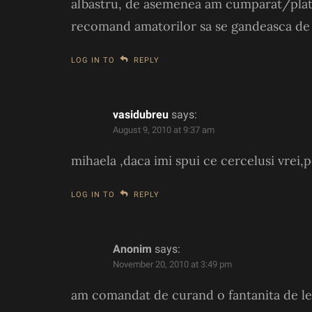
albastru, de asemenea am cumparat/platit 
recomand amatorilor sa se gandeasca de ca
LOG IN TO
REPLY
vasidubreu
says:
August 9, 2010 at 9:37 am
mihaela ,daca imi spui ce cercelusi vrei,p
LOG IN TO
REPLY
Anonim
says:
November 20, 2010 at 3:49 pm
am comandat de curand o fantanita de le