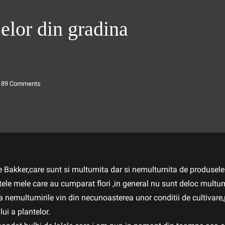
elor din gradina
189
Comments
le Bakker,care sunt si multumita dar si nemultumita de produsele
tele mele care au cumparat flori ,in general nu sunt deloc multum
 nemultumirile vin din necunoasterea unor conditii de cultivare,
lui a plantelor.