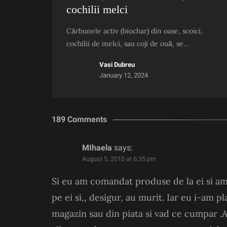
cochilii melci
Cărbunele activ (biochar) din oase, scoici,
cochilii de melci, sau coji de ouă, se…
Vasi Dubreu
January 12, 2024
189 Comments
MIhaela
says:
August 5, 2010 at 6:35 pm
Si eu am comandat produse de la ei si am 
pe ei si,, desigur, au murit. Iar eu i-am p
magazin sau din piata si vad ce cumpar .Al