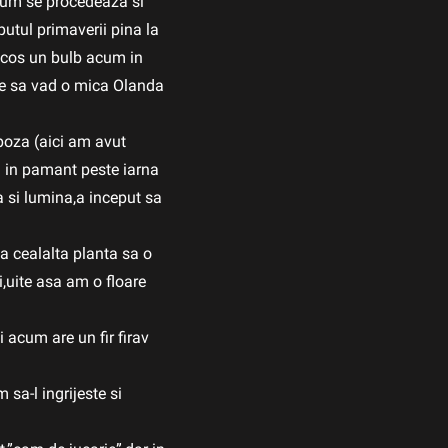
cum se procedeaza si
putul primaverii pina la
 scos un bulb acum in
re sa vad o mica Olanda
 poza (aici am avut
a in pamant peste iarna
a si lumina,a inceput sa
ga cealalta planta sa o
si,uite asa am o floare
i acum are un fir firav
sa-l ingrijeste si