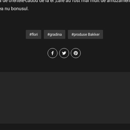
de ofertele-cadou de la ei ,care au fost mai mult de amuzament
rea nu bonusul.
flori
gradina
produse Bakker