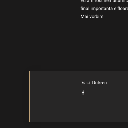
Eu am fost nemultumita 
final importanta e floa
Mai vorbim!
Vasi Dubreu