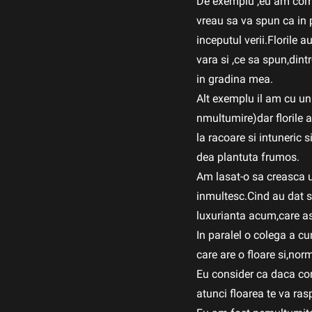
De exemplu ,eu am coma
vreau sa va spun ca in p
inceputul verii.Florile
vara si ,ce sa spun,din
in gradina mea.
Alt exemplu il am cu un
nmultumire)dar florile
la racoare si intuneric 
dea plantuta frumos.
Am lasat-o sa creasca un
inmultesc.Cind au dat si 
luxurianta acum,care as
In paralel o colega a cu
care are o floare si,no
Eu consider ca daca com
atunci floarea te va ras