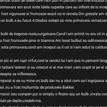
ndat bulbi de lalele care i-am pun in pamant din toamna,asa 
rimavara am avut niste lalele superbe care au inflorit de la ince
 au fost viguroase si frumoase exact ca in revista.Din gresala am
tr-un bulb s-au facut 4.Deabia astept sa vina primavara urmatoa
 bulb de begonie rosie,curgatoare.Cand l-am primit nu era cit in
 au fost frumusele pina in toamna.Am lasat bulbul sa odihneasc
si asta primavara,cand am inceput sa il ud si l-am adus la caldur
 pic si am rupt virful,care la randul lui l-am pus in pamant lan
lastarii laterari si au crescut si ei mai mari ,i-am ciupit si pe ei 
teapta sa infloreasca.
mparat si ea cu mine un bulb dar nu a stiut cum sa-l ingrijasca s
rmal ,nu a fost multumita de produsele Bakker.
anzi sau cumperi pur si simplu o floare sau un bulb ,invata cum 
plati pe deplin,credeti-ma.