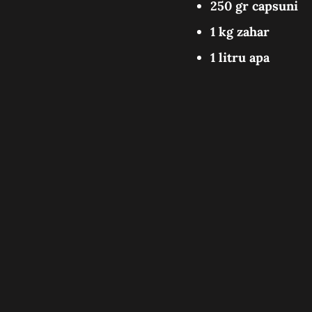
250 gr capsuni
1 kg zahar
1 litru apa