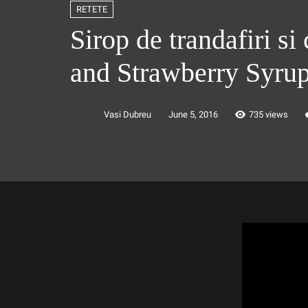
RETETE
Sirop de trandafiri si
and Strawberry Syru
Vasi Dubreu
June 5, 2016
735 views