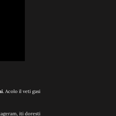
ni
. Acolo il veti gasi
xageram, iti doresti