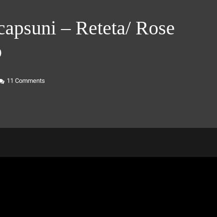
 capsuni – Reteta/ Rose
p
11
Comments